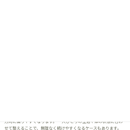
まとめ
ダイエット中に多少の空腹があるのは自然なことですが、つらく
なるほどの空腹は必ずしも前提ではありません。 多くの場合は、
食事の内容や間隔、生活リズムなどを整えることで変えられる部
分があります。
我慢を続けるのではなく、「どうすれば無理なく続けられるか」
という視点で見直していくことが、結果的に継続につながりま
す。
最後に
自己流でダイエットを進めていると、「とにかく減らす」という
方向に偏りやすくなります。 一人ひとりの生活や体の状態に合わ
せて整えることで、無理なく続けやすくなるケースもあります。