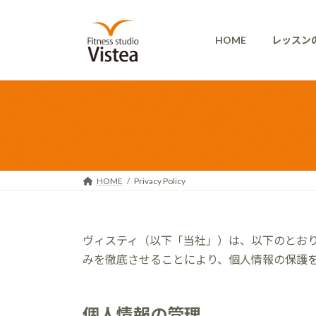
コ
ナ
ン
ビ
HOME
レッスン
テ
ゲ
ン
ー
ツ
シ
へ
ョ
ス
ン
キ
に
ッ
移
プ
動
HOME
Privacy Policy
ヴィスティ（以下「当社」）は、以下のとお
みを徹底させることにより、個人情報の保護
個人情報の管理