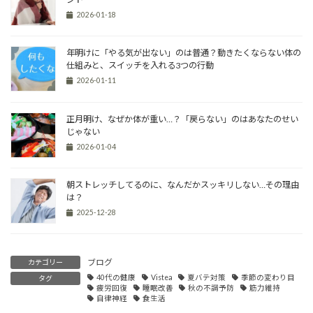
2026-01-18
年明けに「やる気が出ない」のは普通？動きたくならない体の
仕組みと、スイッチを入れる3つの行動
2026-01-11
正月明け、なぜか体が重い…？「戻らない」のはあなたのせい
じゃない
2026-01-04
朝ストレッチしてるのに、なんだかスッキリしない…その理由
は？
2025-12-28
ブログ
カテゴリー
40代の健康
Vistea
夏バテ対策
季節の変わり目
タグ
疲労回復
睡眠改善
秋の不調予防
筋力維持
自律神経
食生活