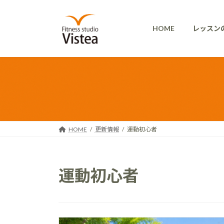
コ
ナ
ン
ビ
HOME
レッスン
テ
ゲ
ン
ー
ツ
シ
へ
ョ
ス
ン
キ
に
ッ
移
プ
動
HOME
更新情報
運動初心者
運動初心者