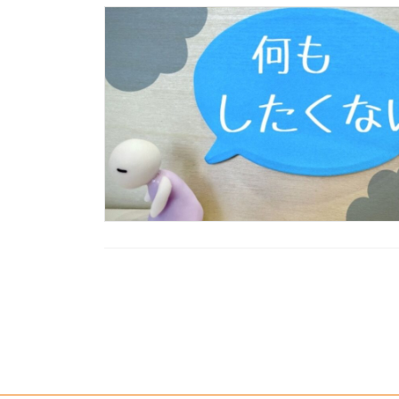
投
稿
の
ペ