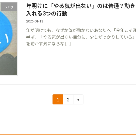
年明けに「やる気が出ない」のは普通？動き
ブログ
入れる3つの行動
2026-01-11
年が明けても、なぜか体が動かないあなたへ 「今年こそ
半ば」「やる気が出ない自分に、少しがっかりしている」
を動かす気にならな […]
1
2
»
固
固
定
定
ペ
ペ
ー
ー
ジ
ジ