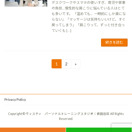
デスクワークやスマホの使いすぎ、育児や家事
の負担…慢性的な肩こりに悩んでいる人はとて
も多いです。 「温めても、一時的にしか楽にな
らない」「マッサージは気持ちいいけど、すぐ
戻ってしまう」「肩こりって、ずっと付き合っ
ていくも […]
続きを読む
投
1
2
»
固
固
定
定
稿
ペ
ペ
ー
ー
の
ジ
ジ
ペ
Privacy Policy
ー
ジ
Copyright © ヴィスティ パーソナルトレーニングスタジオ｜世田谷区 All Rights
Reserved.
送