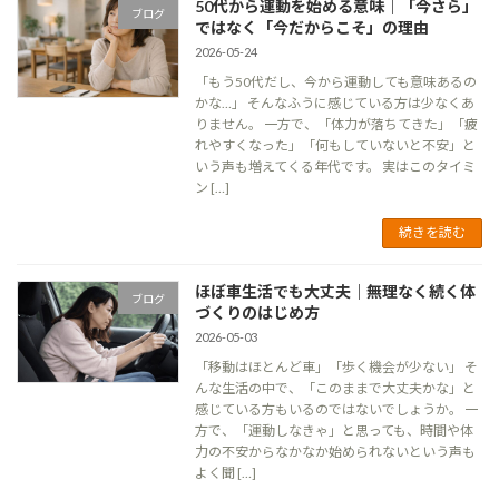
50代から運動を始める意味｜「今さら」
ブログ
ではなく「今だからこそ」の理由
2026-05-24
「もう50代だし、今から運動しても意味あるの
かな…」 そんなふうに感じている方は少なくあ
りません。 一方で、「体力が落ちてきた」「疲
れやすくなった」「何もしていないと不安」と
いう声も増えてくる年代です。 実はこのタイミ
ン […]
続きを読む
ほぼ車生活でも大丈夫｜無理なく続く体
ブログ
づくりのはじめ方
2026-05-03
「移動はほとんど車」「歩く機会が少ない」 そ
んな生活の中で、「このままで大丈夫かな」と
感じている方もいるのではないでしょうか。 一
方で、「運動しなきゃ」と思っても、時間や体
力の不安からなかなか始められないという声も
よく聞 […]