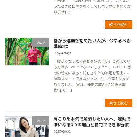
「週3回」「毎日30分」と決めても、できなか
ったときに自信をなくしてしまう方は少なくあ
りませ […]
続きを読む
春から運動を始めたい人が、今やるべき
ブログ
準備3つ
2026-03-08
「暖かくなったら運動を始めよう」と考えてい
る方は多いのではないでしょうか。 ただ、いざ
その時期になると忙しさや体力不足を理由に、
結局スタートできなかった…という声も少なく
ありません。 実は、運動の成否は“始める季
節”より […]
続きを読む
肩こりを本気で解消したい人へ。運動で
ブログ
楽になる3つの理由と自宅でできる習慣
2025-08-31