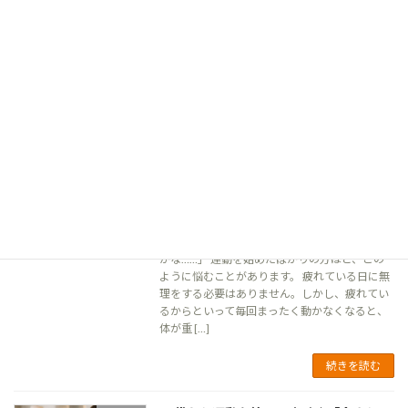
「週に1〜2回は運動しているのに、なかなか体
重が減らない…」 そんな経験はありませんか？
体重の変化には食事や睡眠、ストレスなどさま
ざまな要因が関係しています。 その中でも、意
外と見落とされやすいのが「日常活動量」で
す。 […]
続きを読む
疲れている日は休むべき？動くべき？迷
ブログ
ったときの考え方
2026-05-31
「今日は疲れているから運動は休んだ方がいい
かな……」 運動を始めたばかりの方ほど、この
ように悩むことがあります。 疲れている日に無
理をする必要はありません。しかし、疲れてい
るからといって毎回まったく動かなくなると、
体が重 […]
続きを読む