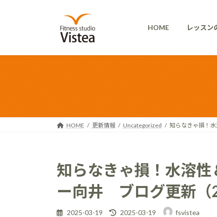
コ
ナ
ン
ビ
HOME
レッスン
テ
ゲ
ン
ー
ツ
シ
へ
ョ
ス
ン
キ
に
ッ
移
プ
動
HOME
更新情報
Uncategorized
知らなきゃ損！水
知らなきゃ損！水溶性
ー向井 ブログ更新（20
最
2025-03-19
2025-03-19
fsvistea