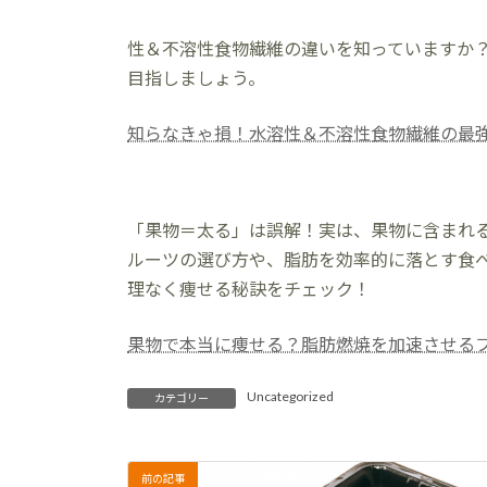
終
更
性＆不溶性食物繊維の違いを知っていますか
新
日
目指しましょう。
時
:
知らなきゃ損！水溶性＆不溶性食物繊維の最
「果物＝太る」は誤解！実は、果物に含まれ
ルーツの選び方や、脂肪を効率的に落とす食
理なく痩せる秘訣をチェック！
果物で本当に痩せる？脂肪燃焼を加速させる
Uncategorized
カテゴリー
前の記事