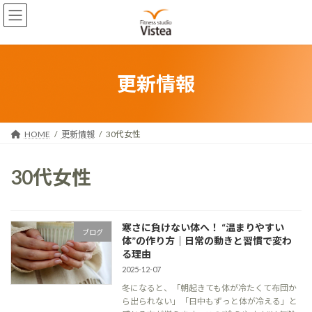
コ
ナ
ン
ビ
テ
ゲ
ン
ー
ツ
シ
へ
ョ
更新情報
ス
ン
キ
に
ッ
移
プ
動
HOME
更新情報
30代女性
30代女性
寒さに負けない体へ！ “温まりやすい
ブログ
体”の作り方｜日常の動きと習慣で変わ
る理由
2025-12-07
冬になると、「朝起きても体が冷たくて布団か
ら出られない」「日中もずっと体が冷える」と