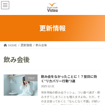
コ
ナ
ン
ビ
テ
ゲ
ン
ー
ツ
シ
へ
ョ
更新情報
ス
ン
キ
に
ッ
移
プ
動
HOME
更新情報
飲み会後
飲み会後
飲み会をなかったことに！？翌日に効
ブログ
く“リカバリー行動”3選
2025-12-21
年末年始の飲み会ラッシュ、つい食べ過ぎ・飲
みすぎてしまうことも増えますよね。ただ、そ
のまま放っておくと「なんとなく不調」が続い