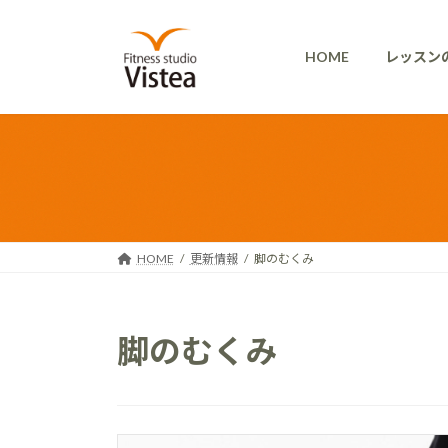
コ
ナ
ン
ビ
HOME
レッスン
テ
ゲ
ン
ー
ツ
シ
へ
ョ
ス
ン
キ
に
ッ
移
プ
動
HOME
更新情報
脚のむくみ
脚のむくみ