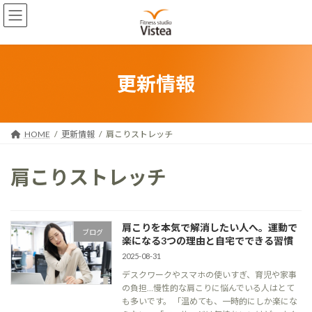
コ
ナ
ン
ビ
テ
ゲ
ン
ー
ツ
シ
へ
ョ
更新情報
ス
ン
キ
に
ッ
移
プ
動
HOME
更新情報
肩こりストレッチ
肩こりストレッチ
肩こりを本気で解消したい人へ。運動で
ブログ
楽になる3つの理由と自宅でできる習慣
2025-08-31
デスクワークやスマホの使いすぎ、育児や家事
の負担…慢性的な肩こりに悩んでいる人はとて
も多いです。 「温めても、一時的にしか楽にな