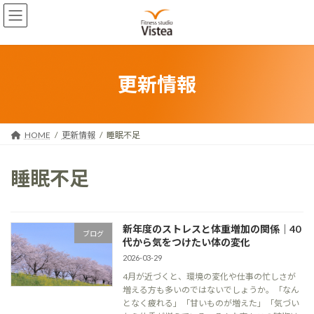
コ
ナ
ン
ビ
テ
ゲ
ン
ー
ツ
シ
へ
ョ
更新情報
ス
ン
キ
に
ッ
移
プ
動
HOME
更新情報
睡眠不足
睡眠不足
新年度のストレスと体重増加の関係｜40
ブログ
代から気をつけたい体の変化
2026-03-29
4月が近づくと、環境の変化や仕事の忙しさが
増える方も多いのではないでしょうか。「なん
となく疲れる」「甘いものが増えた」「気づい