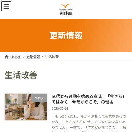
コ
ナ
ン
ビ
テ
ゲ
ン
ー
ツ
シ
へ
ョ
更新情報
ス
ン
キ
に
ッ
移
プ
動
HOME
更新情報
生活改善
生活改善
50代から運動を始める意味｜「今さら」
ブログ
ではなく「今だからこそ」の理由
2026-05-24
「もう50代だし、今から運動しても意味あるの
かな…」 そんなふうに感じている方は少なくあ
りません。 一方で、「体力が落ちてきた」「疲