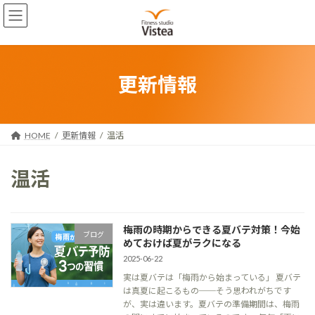
コ
ナ
ン
ビ
テ
ゲ
ン
ー
ツ
シ
へ
ョ
更新情報
ス
ン
キ
に
ッ
移
プ
動
HOME
更新情報
温活
温活
梅雨の時期からできる夏バテ対策！今始
ブログ
めておけば夏がラクになる
2025-06-22
実は夏バテは「梅雨から始まっている」 夏バテ
は真夏に起こるもの──そう思われがちです
が、実は違います。夏バテの準備期間は、梅雨