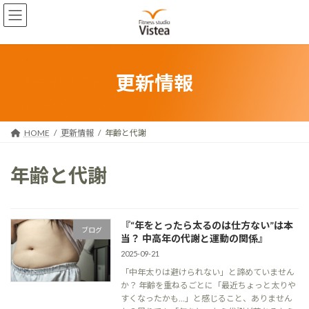
コ
ナ
ン
ビ
テ
ゲ
ン
ー
ツ
シ
へ
ョ
更新情報
ス
ン
キ
に
ッ
移
プ
動
HOME
更新情報
年齢と代謝
年齢と代謝
『“年をとったら太るのは仕方ない”は本
ブログ
当？ 中高年の代謝と運動の関係』
2025-09-21
「中年太りは避けられない」と諦めていません
か？ 年齢を重ねるごとに「最近ちょっと太りや
すくなったかも…」と感じること、ありません