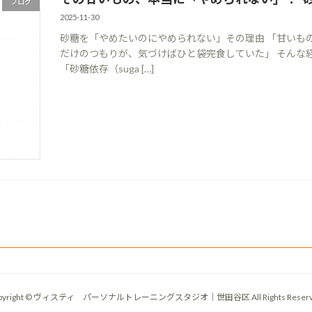
ブログ
2025-11-30
砂糖を「やめたいのにやめられない」その理由 「甘いも
だけのつもりが、気づけばひと袋完食していた」 そんな
「砂糖依存（suga […]
pyright © ヴィスティ パーソナルトレーニングスタジオ｜世田谷区 All Rights Reserv