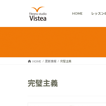
コ
ナ
ン
ビ
HOME
レッスン
テ
ゲ
ン
ー
ツ
シ
へ
ョ
ス
ン
キ
に
ッ
移
プ
動
HOME
更新情報
完璧主義
完璧主義