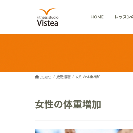
コ
ナ
ン
ビ
HOME
レッスン
テ
ゲ
ン
ー
ツ
シ
へ
ョ
ス
ン
キ
に
ッ
移
プ
動
HOME
更新情報
女性の体重増加
女性の体重増加