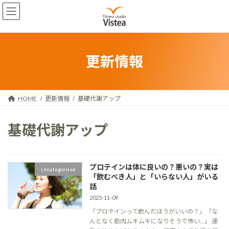
コ
ナ
ン
ビ
テ
ゲ
ン
ー
ツ
シ
へ
ョ
更新情報
ス
ン
キ
に
ッ
移
プ
動
HOME
更新情報
基礎代謝アップ
基礎代謝アップ
プロテインは体に良いの？悪いの？実は
Uncategorized
「飲むべき人」と「いらない人」がいる
話
2025-11-09
「プロテインって飲んだほうがいいの？」「な
んとなく筋肉ムキムキになりそうで怖い…」 運