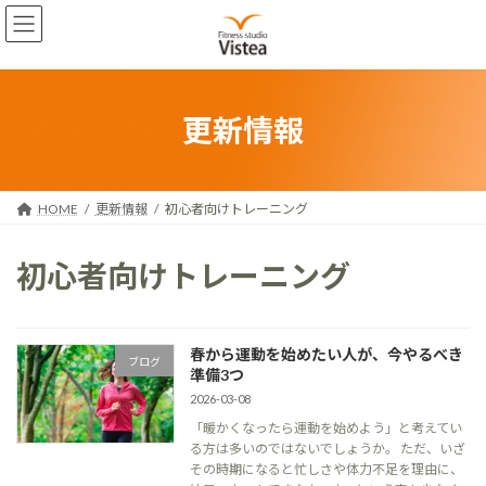
コ
ナ
ン
ビ
テ
ゲ
ン
ー
ツ
シ
へ
ョ
更新情報
ス
ン
キ
に
ッ
移
プ
動
HOME
更新情報
初心者向けトレーニング
初心者向けトレーニング
春から運動を始めたい人が、今やるべき
ブログ
準備3つ
2026-03-08
「暖かくなったら運動を始めよう」と考えてい
る方は多いのではないでしょうか。 ただ、いざ
その時期になると忙しさや体力不足を理由に、