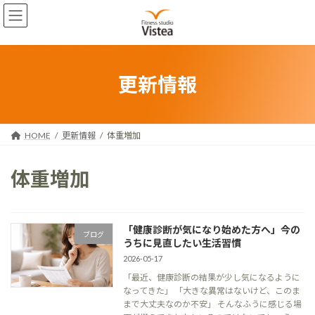
コ
ナ
ン
ビ
テ
ゲ
ン
ー
ツ
シ
へ
ョ
更新情報
ス
ン
キ
に
ッ
移
プ
動
HOME
更新情報
体重増加
体重増加
「健康診断が気になり始めた方へ」今の
ブログ
うちに見直したい生活習慣
2026-05-17
「最近、健康診断の結果が少し気になるように
なってきた」 「大きな異常はないけど、このま
まで大丈夫なのか不安」 そんなふうに感じる場