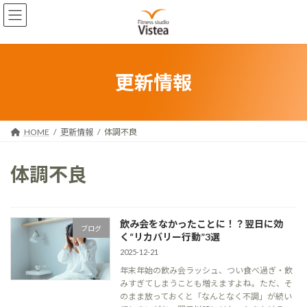
コ
ナ
ン
ビ
テ
ゲ
ン
ー
ツ
シ
へ
ョ
更新情報
ス
ン
キ
に
ッ
移
プ
動
HOME
更新情報
体調不良
体調不良
飲み会をなかったことに！？翌日に効
ブログ
く“リカバリー行動”3選
2025-12-21
年末年始の飲み会ラッシュ、つい食べ過ぎ・飲
みすぎてしまうことも増えますよね。ただ、そ
のまま放っておくと「なんとなく不調」が続い