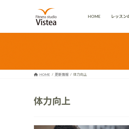
コ
ナ
ン
ビ
HOME
レッスン
テ
ゲ
ン
ー
ツ
シ
へ
ョ
ス
ン
キ
に
ッ
移
プ
動
HOME
更新情報
体力向上
体力向上