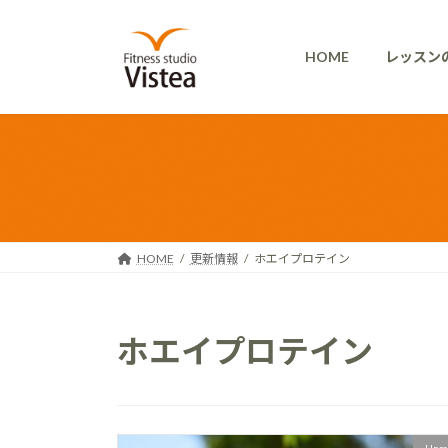
コ
ナ
ン
ビ
HOME
レッスン
テ
ゲ
ン
ー
ツ
シ
へ
ョ
ス
ン
キ
に
ッ
移
プ
動
HOME
更新情報
ホエイプロテイン
ホエイプロテイン