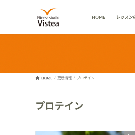
コ
ナ
ン
ビ
HOME
レッスン
テ
ゲ
ン
ー
ツ
シ
へ
ョ
ス
ン
キ
に
ッ
移
プ
動
HOME
更新情報
プロテイン
プロテイン