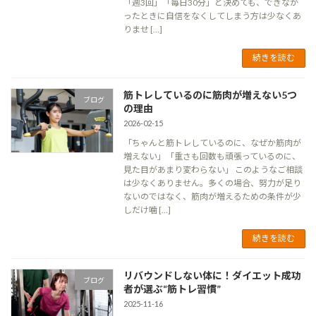
「週3回」「毎日30分」と決めても、できなか
ったときに自信をなくしてしまう方は少なくあ
りませ […]
続きを読む
筋トレしているのに筋肉が増えない5つ
ブログ
の理由
2026-02-15
「ちゃんと筋トレしているのに、なぜか筋肉が
増えない」「重さも回数も頑張っているのに、
見た目があまり変わらない」 このようなご相談
は少なくありません。多くの場合、努力が足り
ないのではなく、筋肉が増えるための条件が少
しだけ噛 […]
続きを読む
リバウンドしない体に！ダイエット成功
ブログ
者が選ぶ“筋トレ習慣”
2025-11-16