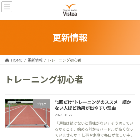
コ
ナ
ン
ビ
テ
ゲ
ン
ー
ツ
シ
へ
ョ
更新情報
ス
ン
キ
に
ッ
移
プ
動
HOME
更新情報
トレーニング初心者
トレーニング初心者
“1回だけ”トレーニングのススメ｜続か
ブログ
ない人ほど効果が出やすい理由
2026-03-22
「運動は続けないと意味がない」そう思ってい
るからこそ、始める前からハードルが高くなっ
ていませんか？ 仕事や家事で毎日が忙しい中、