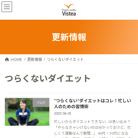
コ
ナ
ン
ビ
テ
ゲ
ン
ー
ツ
シ
へ
ョ
更新情報
ス
ン
キ
に
ッ
移
プ
動
HOME
更新情報
つらくないダイエット
つらくないダイエット
“つらくない”ダイエットはコレ！忙しい
ブログ
人のための習慣術
2025-06-01
忙しいからダイエットできない…は思い込み？
「やらなきゃいけないのは分かってるけど、忙
しくて運動なんて無理…」 40代・50代になる