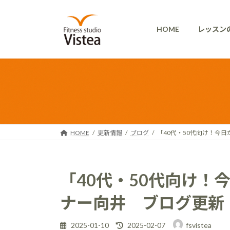
コ
ナ
ン
ビ
HOME
レッスン
テ
ゲ
ン
ー
ツ
シ
へ
ョ
ス
ン
キ
に
ッ
移
プ
動
HOME
更新情報
ブログ
「40代・50代向け！今日
「40代・50代向け！
ナー向井 ブログ更新（2
最
2025-01-10
2025-02-07
fsvistea