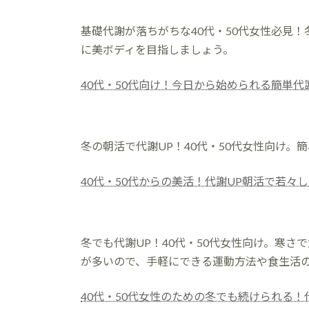
終
更
基礎代謝が落ちがちな40代・50代女性必見
新
日
に美ボディを目指しましょう。
時
:
40代・50代向け！今日から始められる簡単代
冬の朝活で代謝UP！40代・50代女性向け
40代・50代からの美活！代謝UP朝活で若々
冬でも代謝UP！40代・50代女性向け。寒
が多いので、手軽にできる運動方法や食生活
40代・50代女性のための冬でも続けられる！